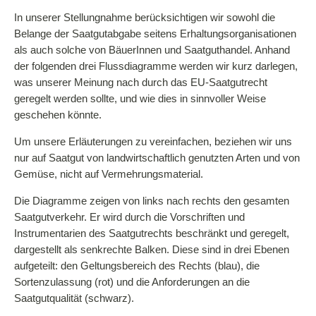
In unserer Stellungnahme berücksichtigen wir sowohl die
Saatgutrecht/Politik
Belange der Saatgutabgabe seitens Erhaltungsorganisationen
Kulturpflanzenvielfalt
als auch solche von BäuerInnen und Saatguthandel. Anhand
der folgenden drei Flussdiagramme werden wir kurz darlegen,
Informationen
was unserer Meinung nach durch das EU-Saatgutrecht
Aktuelles
geregelt werden sollte, und wie dies in sinnvoller Weise
geschehen könnte.
Archiv
Um unsere Erläuterungen zu vereinfachen, beziehen wir uns
Unterstützer*innen
nur auf Saatgut von landwirtschaftlich genutzten Arten und von
Linkempfehlungen
Gemüse, nicht auf Vermehrungsmaterial.
Kontakt
Die Diagramme zeigen von links nach rechts den gesamten
Saatgutverkehr. Er wird durch die Vorschriften und
Impressum
Instrumentarien des Saatgutrechts beschränkt und geregelt,
dargestellt als senkrechte Balken. Diese sind in drei Ebenen
Dreschflegel GbR
aufgeteilt: den Geltungsbereich des Rechts (blau), die
Sortenzulassung (rot) und die Anforderungen an die
Schaugarten Schönhagen
Saatgutqualität (schwarz).