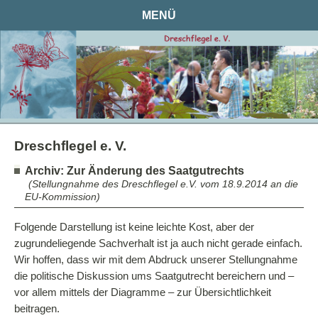
MENÜ
Dreschflegel e. V.
Dreschflegel e. V.
Archiv: Zur Änderung des Saatgutrechts
(Stellungnahme des Dreschflegel e.V. vom 18.9.2014 an die
Unsere Ziele
EU-Kommission)
Saatgutseminare
Folgende Darstellung ist keine leichte Kost, aber der
Eure / Ihre Unterstützung
zugrundeliegende Sachverhalt ist ja auch nicht gerade einfach.
Wir hoffen, dass wir mit dem Abdruck unserer Stellungnahme
Themen
die politische Diskussion ums Saatgutrecht bereichern und –
Agro-Gentechnik
vor allem mittels der Diagramme – zur Übersichtlichkeit
beitragen.
Neue Gentechnik