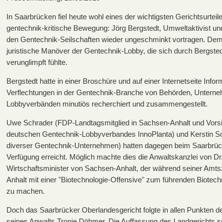
In Saarbrücken fiel heute wohl eines der wichtigsten Gerichtsurteil
gentechnik-kritische Bewegung: Jörg Bergstedt, Umweltaktivist und P
den Gentechnik-Seilschaften wieder ungeschminkt vortragen. D
juristische Manöver der Gentechnik-Lobby, die sich durch Bergsted
verunglimpft fühlte.
Bergstedt hatte in einer Broschüre und auf einer Internetseite Inf
Verflechtungen in der Gentechnik-Branche von Behörden, Untern
Lobbyverbänden minutiös recherchiert und zusammengestellt.
Uwe Schrader (FDP-Landtagsmitglied in Sachsen-Anhalt und Vorsi
deutschen Gentechnik-Lobbyverbandes InnoPlanta) und Kerstin Sc
diverser Gentechnik-Unternehmen) hatten dagegen beim Saarbrücke
Verfügung erreicht. Möglich machte dies die Anwaltskanzlei von Dr
Wirtschaftsminister von Sachsen-Anhalt, der während seiner Amts
Anhalt mit einer "Biotechnologie-Offensive" zum führenden Biotec
zu machen.
Doch das Saarbrücker Oberlandesgericht folgte in allen Punkten d
seines Anwalts Tronje Döhmer. Die Auffassung des Landgerichts sei