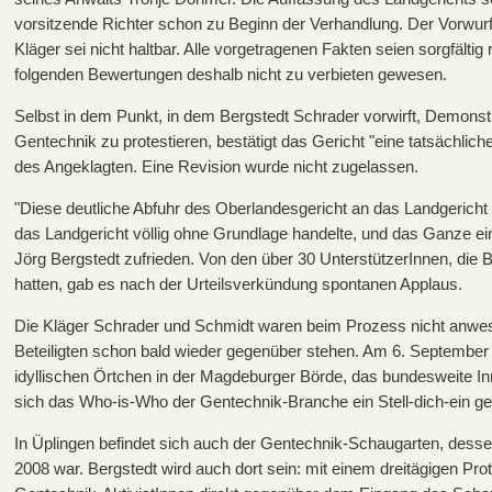
vorsitzende Richter schon zu Beginn der Verhandlung. Der Vorwurf
Kläger sei nicht haltbar. Alle vorgetragenen Fakten seien sorgfältig
folgenden Bewertungen deshalb nicht zu verbieten gewesen.
Selbst in dem Punkt, in dem Bergstedt Schrader vorwirft, Demonst
Gentechnik zu protestieren, bestätigt das Gericht "eine tatsächlic
des Angeklagten. Eine Revision wurde nicht zugelassen.
"Diese deutliche Abfuhr des Oberlandesgericht an das Landgericht
das Landgericht völlig ohne Grundlage handelte, und das Ganze ein
Jörg Bergstedt zufrieden. Von den über 30 UnterstützerInnen, die B
hatten, gab es nach der Urteilsverkündung spontanen Applaus.
Die Kläger Schrader und Schmidt waren beim Prozess nicht anwese
Beteiligten schon bald wieder gegenüber stehen. Am 6. September f
idyllischen Örtchen in der Magdeburger Börde, das bundesweite In
sich das Who-is-Who der Gentechnik-Branche ein Stell-dich-ein g
In Üplingen befindet sich auch der Gentechnik-Schaugarten, dess
2008 war. Bergstedt wird auch dort sein: mit einem dreitägigen Pro