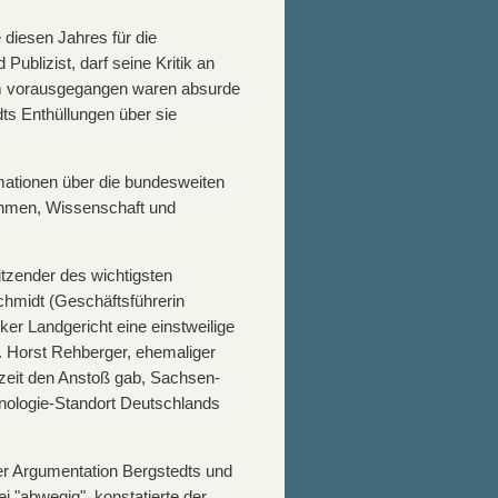
e diesen Jahres für die
ublizist, darf seine Kritik an
em vorausgegangen waren absurde
ts Enthüllungen über sie
ormationen über die bundesweiten
ehmen, Wissenschaft und
tzender des wichtigsten
hmidt (Geschäftsführerin
r Landgericht eine einstweilige
. Horst Rehberger, ehemaliger
zeit den Anstoß gab, Sachsen-
hnologie-Standort Deutschlands
er Argumentation Bergstedts und
 "abwegig", konstatierte der